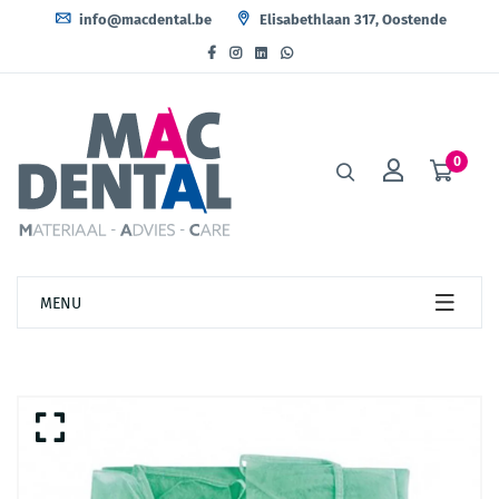
info@macdental.be
Elisabethlaan 317, Oostende
0
MENU