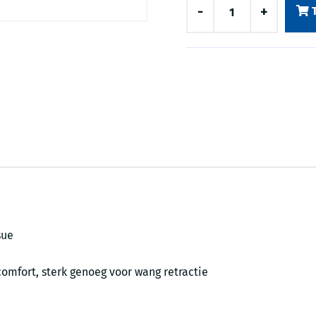
-
+
sue
comfort, sterk genoeg voor wang retractie