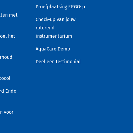
Proefplaatsing ERGOsp
tten met
Check-up van jouw
roterend
voel het
instrumentarium
AquaCare Demo
rhoud
Deel een testimonial
tocol
rd Endo
en voor