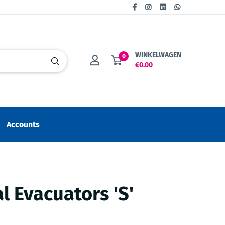
WINKELWAGEN
0
€0.00
Accounts
l Evacuators 'S'