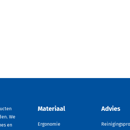
Materiaal
Advies
ducten
den. We
Ergonomie
Reinigingspro
nes en