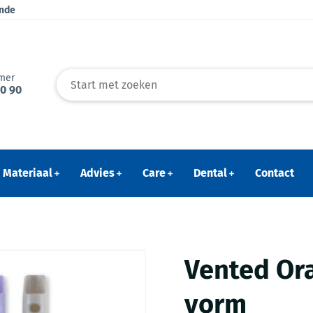
ende
mer
40 90
Materiaal
Advies
Care
Dental
Contact
Vented Ora
vorm