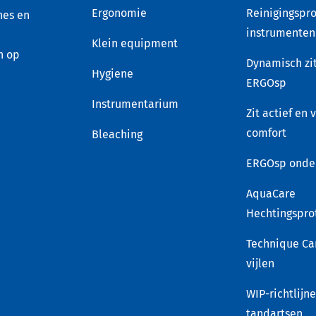
Ergonomie
Reinigingspro
nes en
instrumenten
Klein equipment
n op
Dynamisch zi
Hygiene
ERGOsp
Instrumentarium
Zit actief en 
comfort
Bleaching
ERGOsp onde
AquaCare
Hechtingspro
Technique Ca
vijlen
WIP-richtlijn
tandartsen