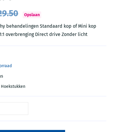
9.50
Opslaan
phy behandelingen Standaard kop of Mini kop
1:1 overbrenging Direct drive Zonder licht
orraad
us
n Hoekstukken