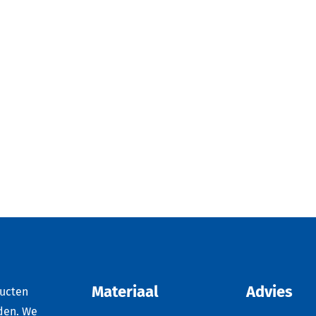
Materiaal
Advies
ducten
den. We