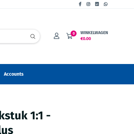
WINKELWAGEN
0
€0.00
Accounts
stuk 1:1 -
lus