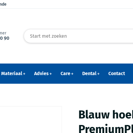
ende
mer
40 90
Materiaal
Advies
Care
Dental
Contact
Blauw hoek
PremiumP