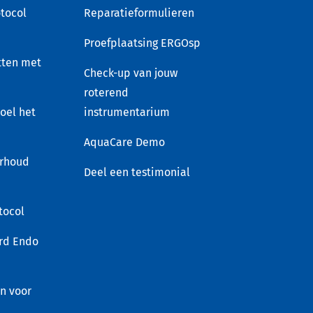
tocol
Reparatieformulieren
Proefplaatsing ERGOsp
tten met
Check-up van jouw
roterend
voel het
instrumentarium
AquaCare Demo
rhoud
Deel een testimonial
tocol
rd Endo
en voor