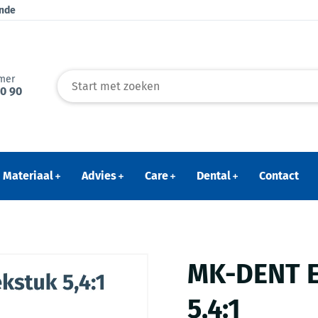
ende
mer
40 90
Materiaal
Advies
Care
Dental
Contact
MK-DENT E
5,4:1