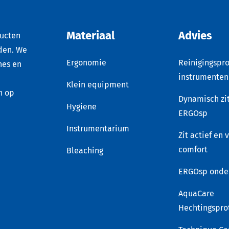
Materiaal
Advies
ducten
den. We
Ergonomie
Reinigingspro
nes en
instrumenten
Klein equipment
n op
Dynamisch zi
Hygiene
ERGOsp
Instrumentarium
Zit actief en 
comfort
Bleaching
ERGOsp onde
AquaCare
Hechtingspro