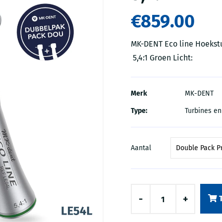
€859.00
MK-DENT Eco line Ho
5,4:1 Groen Licht:
Merk
MK-DENT
Type:
Turbines e
Aantal
-
+