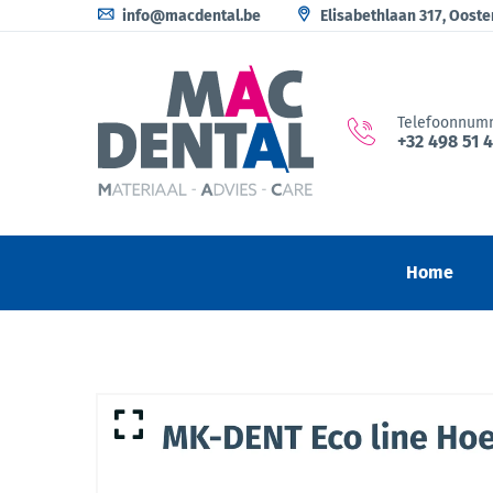
info@macdental.be
Elisabethlaan 317, Oost
Telefoonnum
+32 498 51 
Home