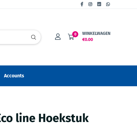
WINKELWAGEN
0
€0.00
Accounts
co line Hoekstuk