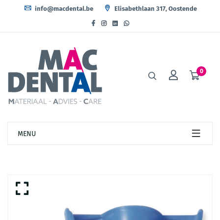
info@macdental.be
Elisabethlaan 317, Oostende
0
MENU