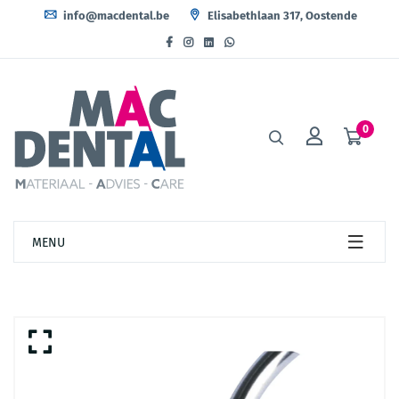
info@macdental.be
Elisabethlaan 317, Oostende
0
MENU