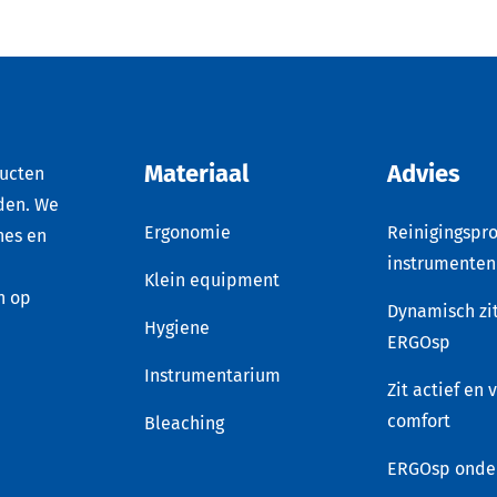
Materiaal
Advies
ducten
den. We
Ergonomie
Reinigingspro
nes en
instrumenten
Klein equipment
n op
Dynamisch zi
Hygiene
ERGOsp
Instrumentarium
Zit actief en 
comfort
Bleaching
ERGOsp onde