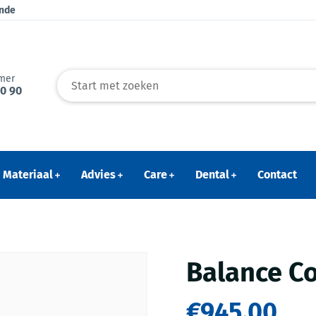
ende
mer
40 90
Materiaal
Advies
Care
Dental
Contact
Balance Co
€945.00