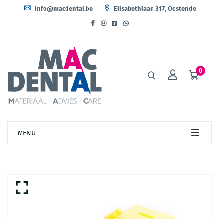
info@macdental.be
Elisabethlaan 317, Oostende
0
MENU