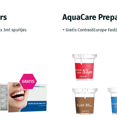
rs
AquaCare Prepa
x 3ml spuitjes
+ Gratis ContrastEurope Fas