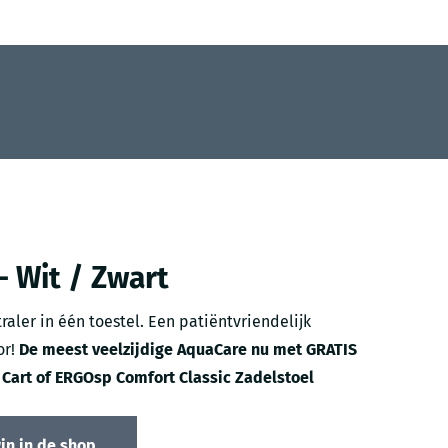
- Wit / Zwart
raler in één toestel. Een patiëntvriendelijk
or!
De meest veelzijdige AquaCare nu met GRATIS
r Cart of ERGOsp Comfort Classic Zadelstoel
in in de shop