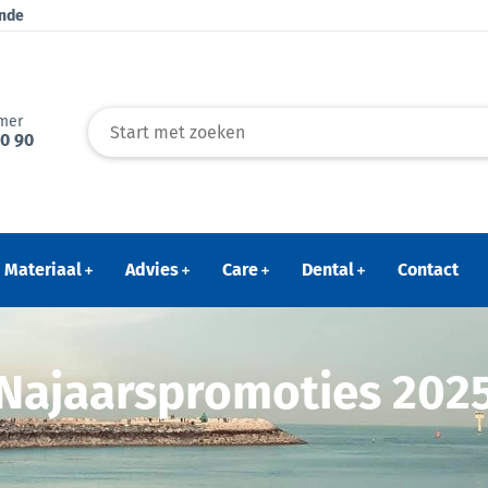
ende
mer
40 90
Materiaal
Advies
Care
Dental
Contact
Najaarspromoties 202