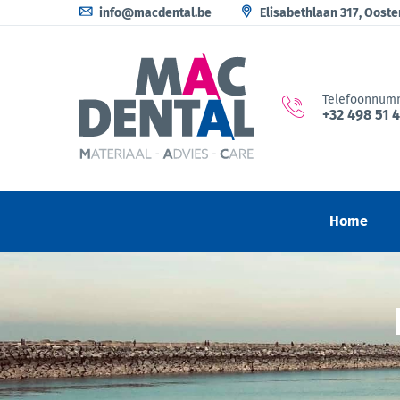
info@macdental.be
Elisabethlaan 317, Oost
Telefoonnum
+32 498 51 
Home