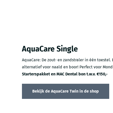
AquaCare Single
AquaCare: De zout- en zandstraler in één toestel.
alternatief voor naald en boor! Perfect voor Mon
Starterspakket en MAC Dental bon t.w.v. €150,-
Bekijk de AquaCare Twin in de shop