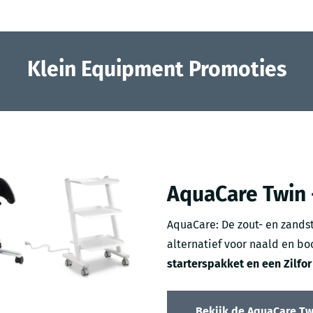
Klein Equipment Promoties
AquaCare Twin 
AquaCare: De zout- en zandst
alternatief voor naald en bo
starterspakket en een Zilfo
Bekijk de AquaCare Tw