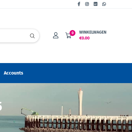
WINKELWAGEN
0
€0.00
Accounts
5