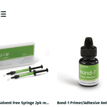
Bond-1 Solvent Free Syringe 2pk refill
Bond-1 Primer/Adhesive 6ml 