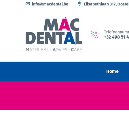
info@macdental.be
Elisabethlaan 317, Oost
Telefoonnum
+32 498 51 
Home