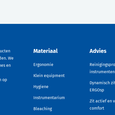
Materiaal
Advies
ducten
den. We
Ergonomie
Reinigingspro
nes en
instrumenten
Klein equipment
n op
Dynamisch zi
Hygiene
ERGOsp
Instrumentarium
Zit actief en 
comfort
Bleaching