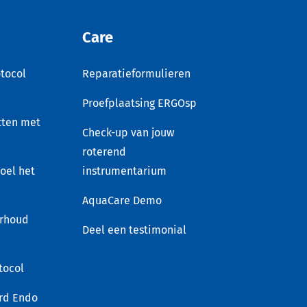
Care
tocol
Reparatieformulieren
Proefplaatsing ERGOsp
tten met
Check-up van jouw
roterend
voel het
instrumentarium
AquaCare Demo
rhoud
Deel een testimonial
tocol
rd Endo