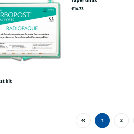
Taper drills
€14.73
st kit
1
2