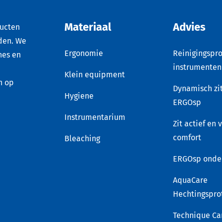
Materiaal
Advies
ducten
den. We
Ergonomie
Reinigingspro
nes en
instrumenten
Klein equipment
n op
Dynamisch zi
Hygiene
ERGOsp
Instrumentarium
Zit actief en 
comfort
Bleaching
ERGOsp onde
AquaCare
Hechtingspro
Technique Ca