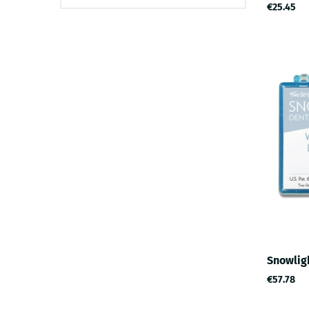
€25.45
Snowligh
€57.78