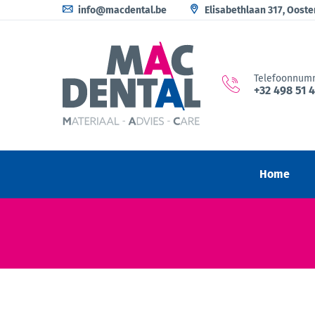
info@macdental.be
Elisabethlaan 317, Oost
Telefoonnum
+32 498 51 
Home